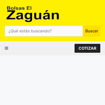
Saltar
al
contenido
¿Qué
Buscar
estás
buscando?
MENU
COTIZAR