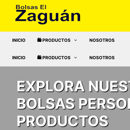
Saltar
al
contenido
INICIO
🛍️ PRODUCTOS
NOSOTROS
INICIO
🛍️ PRODUCTOS
NOSOTROS
EXPLORA NUES
BOLSAS PERSO
PRODUCTOS