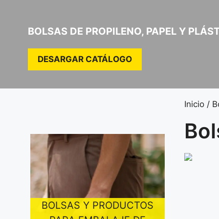
BOLSAS DE PROPILENO, PAPEL Y PLÁ
DESARGAR CATÁLOGO
Inicio
/
B
Bol
BOLSAS Y PRODUCTOS