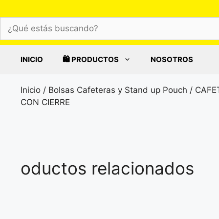
Saltar
al
¿Qué
contenido
estás
buscando?
INICIO
🛍️ PRODUCTOS
NOSOTROS
Inicio
/
Bolsas Cafeteras y Stand up Pouch
/
CAFE
CON CIERRE
oductos relacionados