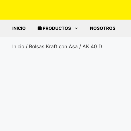
Saltar
al
contenido
INICIO
🛍️ PRODUCTOS
NOSOTROS
Inicio
/
Bolsas Kraft con Asa
/ AK 40 D